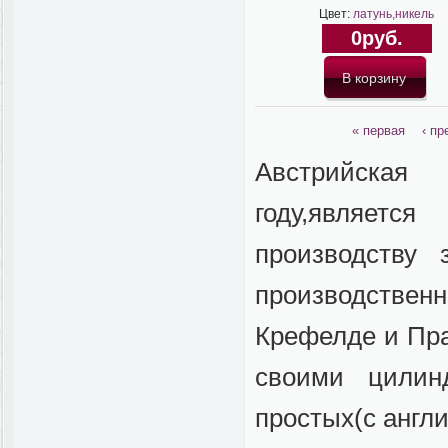
Цвет:
латунь,никель
0руб.
« первая
‹ п
Австрийская
году,являет
производству
производственн
Крефелде и Пра
своими цилин
простых(с англ