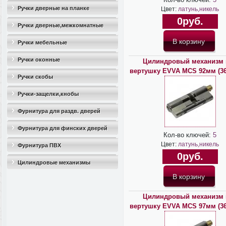
Ручки дверные на планке
Цвет:
латунь,никель
0руб.
Ручки дверные,межкомнатные
Ручки мебельные
Ручки оконные
Цилиндровый механизм 
вертушку EVVA MCS 92мм (36*
Ручки скобы
Ручки-защелки,кнобы
Фурнитура для раздв. дверей
Фурнитура для финских дверей
Кол-во ключей:
5
Цвет:
латунь,никель
Фурнитура ПВХ
0руб.
Цилиндровые механизмы
Цилиндровый механизм 
вертушку EVVA MCS 97мм (36*