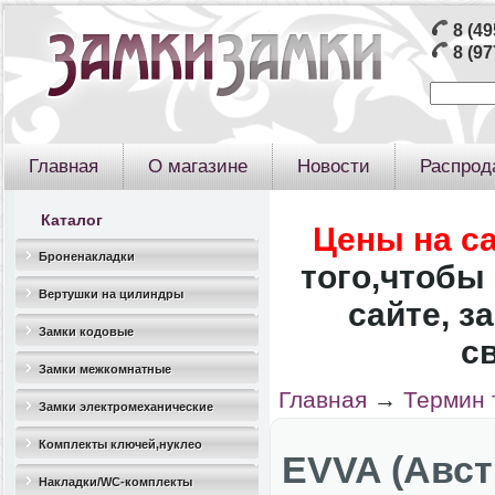
8 (49
8 (97
Главная
О магазине
Новости
Распрод
Каталог
Цены на с
Броненакладки
того,чтобы 
Вертушки на цилиндры
сайте, з
Замки кодовые
с
Замки межкомнатные
Главная
→
Термин 
Замки электромеханические
Комплекты ключей,нуклео
EVVA (Авст
Накладки/WC-комплекты