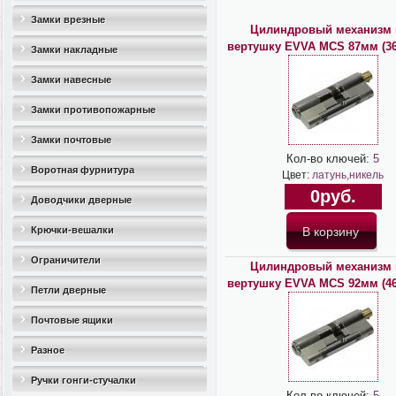
Замки врезные
Цилиндровый механизм 
вертушку EVVA MCS 87мм (36*
Замки накладные
Замки навесные
Замки противопожарные
Замки почтовые
Кол-во ключей:
5
Воротная фурнитура
Цвет:
латунь,никель
0руб.
Доводчики дверные
Крючки-вешалки
Ограничители
Цилиндровый механизм 
вертушку EVVA MCS 92мм (46*
дверные(стопоры)
Петли дверные
Почтовые ящики
Разное
Ручки гонги-стучалки
Кол-во ключей:
5