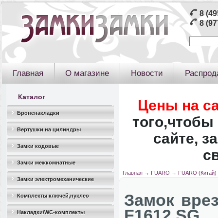
8 (49
8 (97
Главная
О магазине
Новости
Распрод
Каталог
Цены на с
Броненакладки
того,чтобы 
Вертушки на цилиндры
сайте, з
Замки кодовые
с
Замки межкомнатные
Главная
→
FUARO
→
FUARO (Китай)
Замки электромеханические
Замок врез
Комплекты ключей,нуклео
F1612 SG
Накладки/WC-комплекты