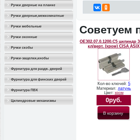
Ручки дверные на планке
Ручки дверные,межкомнатные
Советуем 
Ручки мебельные
Ручки оконные
OЕ302.07.0.1200.C5 цилиндр 3
кл/верт. (хром) CISA ASIX
Ручки скобы
Ручки-защелки,кнобы
Фурнитура для раздв. дверей
Фурнитура для финских дверей
Кол-во ключей:
5
Материал:
латунь
Фурнитура ПВХ
Цвет:
хром
0руб.
Цилиндровые механизмы