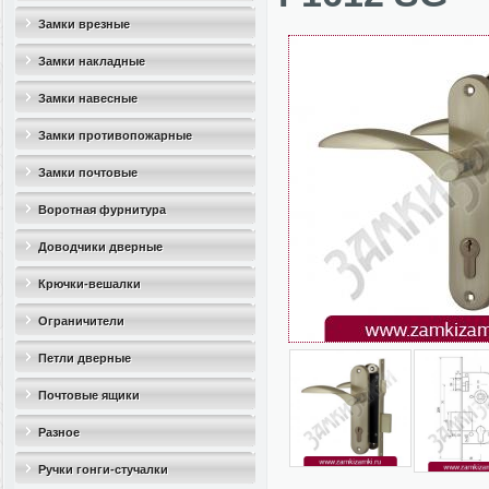
Замки врезные
Замки накладные
Замки навесные
Замки противопожарные
Замки почтовые
Воротная фурнитура
Доводчики дверные
Крючки-вешалки
Ограничители
дверные(стопоры)
Петли дверные
Почтовые ящики
Разное
Ручки гонги-стучалки